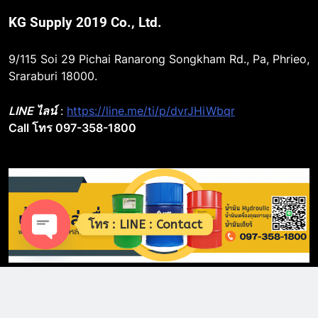
KG Supply 2019 Co., Ltd.
9/115 Soi 29 Pichai Ranarong Songkham Rd., Pa, Phrieo,
Sraraburi 18000.
LINE ไลน์
:
https://line.me/ti/p/dvrJHiWbqr
Call โทร 097-358-1800
โทร : LINE : Contact
Open chaty