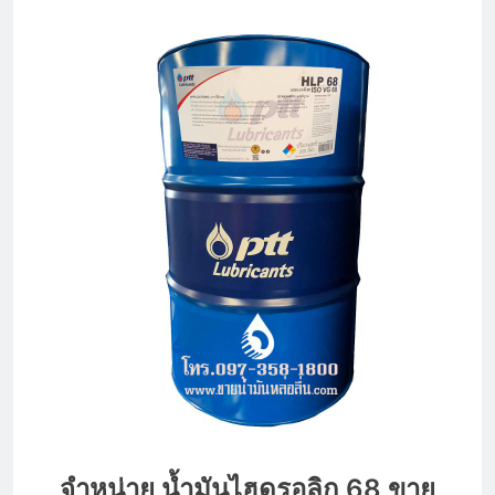
จำหน่าย น้ำมันไฮดรอลิก 68 ขาย